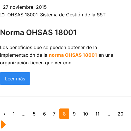
27 noviembre, 2015
OHSAS 18001
,
Sistema de Gestión de la SST
Norma OHSAS 18001
Los beneficios que se pueden obtener de la
implementación de la
norma OHSAS 18001
en una
organización tienen que ver con:
Leer más
Page
1
…
Page
5
Page
6
Page
7
Page
8
Page
9
Page
10
Page
11
…
Page
20
Anterior
Siguiente