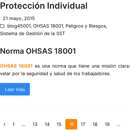
Protección Individual
21 mayo, 2015
blog45001
,
OHSAS 18001
,
Peligros y Riesgos
,
Sistema de Gestión de la SST
Norma OHSAS 18001
OHSAS 18001
es una norma que tiene una misión clara
velar por la seguridad y salud de los trabajadores.
Leer más
Page
1
…
Page
13
Page
14
Page
15
Page
16
Page
17
Page
18
Page
19
…
Anterior