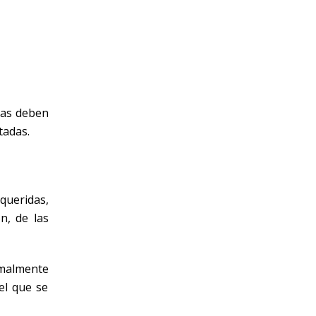
vas deben
tadas.
queridas,
n, de las
rmalmente
el que se