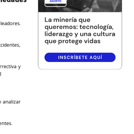
leadores.
cidentes,
rrectiva y
1
 analizar
entes.