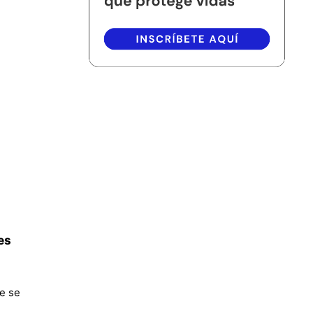
es
e se