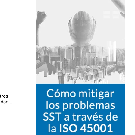
tros
uedan…