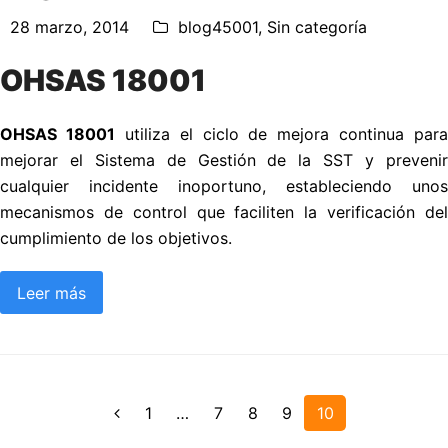
28 marzo, 2014
blog45001
,
Sin categoría
OHSAS 18001
OHSAS 18001
utiliza el ciclo de mejora continua para
mejorar el Sistema de Gestión de la SST y prevenir
cualquier incidente inoportuno, estableciendo unos
mecanismos de control que faciliten la verificación del
cumplimiento de los objetivos.
Leer más
Page
1
…
Page
7
Page
8
Page
9
Page
10
Anterior