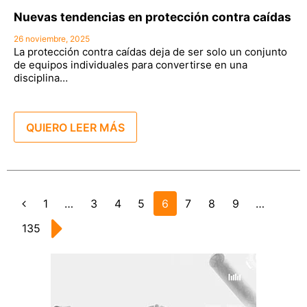
Nuevas tendencias en protección contra caídas
26 noviembre, 2025
La protección contra caídas deja de ser solo un conjunto
de equipos individuales para convertirse en una
disciplina…
QUIERO LEER MÁS
Page
1
…
Page
3
Page
4
Page
5
Page
6
Page
7
Page
8
Page
9
…
Anterior
Page
135
Siguiente