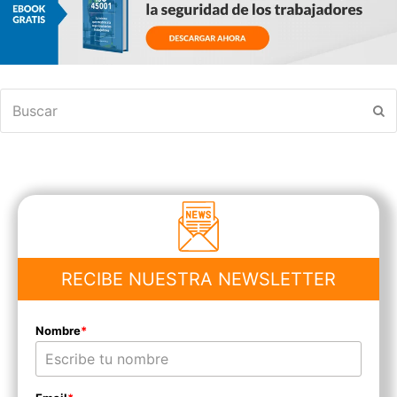
Buscar
En
RECIBE NUESTRA NEWSLETTER
Nombre
*