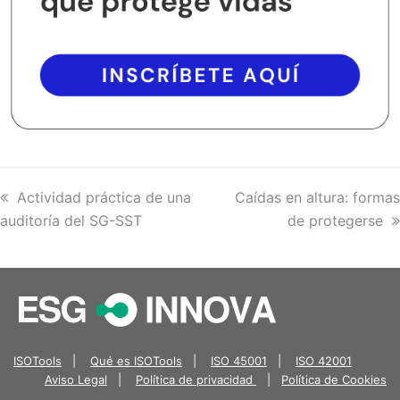
previous
Actividad práctica de una
next
Caídas en altura: formas
auditoría del SG-SST
post:
post:
de protegerse
ISOTools
|
Qué es ISOTools
|
ISO 45001
|
ISO 42001
Aviso Legal
|
Política de privacidad
|
Política de Cookies