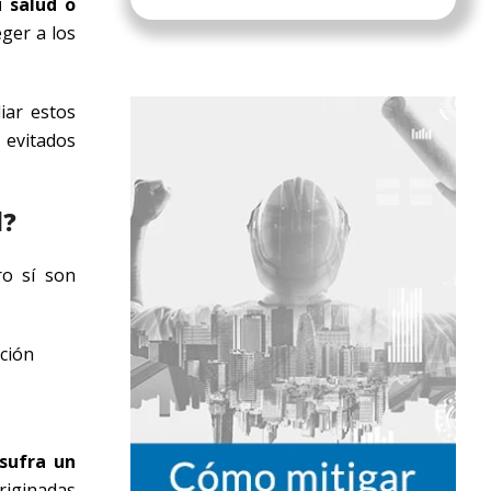
u salud o
eger a los
iar estos
 evitados
l?
ero sí son
ción
sufra un
riginadas