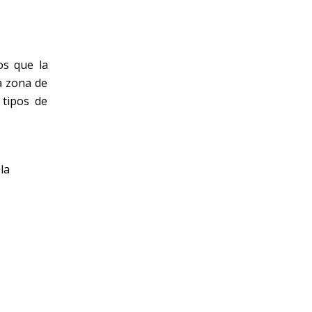
os que la
a zona de
 tipos de
la