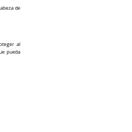
cabeza de
teger al
que pueda