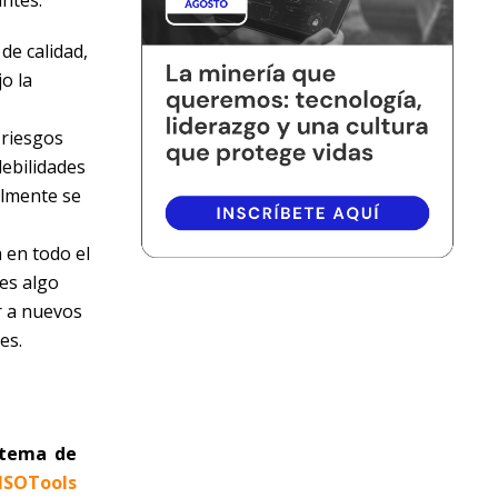
de calidad,
o la
 riesgos
debilidades
almente se
 en todo el
 es algo
r a nuevos
es.
stema de
ISOTools