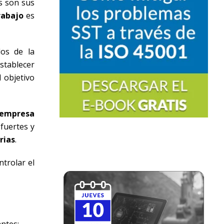
es son sus
rabajo
es
dos de la
stablecer
El objetivo
empresa
fuertes y
rias
.
ntrolar el
ntes: