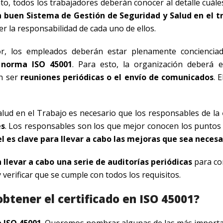
anto, todos los trabajadores deberán conocer al detalle cuál
n buen Sistema de Gestión de Seguridad y Salud en el t
r la responsabilidad de cada uno de ellos.
or, los empleados deberán estar plenamente conciencia
 norma ISO 45001
. Para esto, la organización deberá e
en ser
reuniones periódicas o el envío de comunicados
. 
alud en el Trabajo es necesario que los responsables de la
es
. Los responsables son los que mejor conocen los puntos 
 es clave para llevar a cabo las mejoras que sea necesa
llevar a cabo una serie de auditorías periódicas
para co
verificar que se cumple con todos los requisitos.
obtener el certificado en ISO 45001?
n ISO 45001
. Queremos nombrar algunas de las más importa