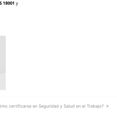
S 18001
y
t
mo certificarse en Seguridad y Salud en el Trabajo?
t: