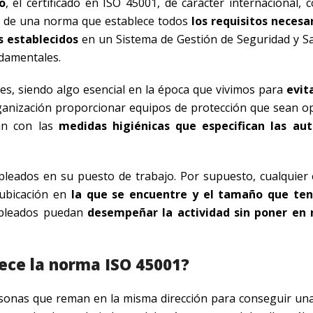
o
, el certificado en ISO 45001, de carácter internacional,
ta de una norma que establece todos
los requisitos necesa
s establecidos
en un Sistema de Gestión de Seguridad y Sa
ndamentales.
ores, siendo algo esencial en la época que vivimos para
evit
rganización proporcionar equipos de protección que sean o
an con las
medidas higiénicas que especifican las aut
mpleados en su puesto de trabajo. Por supuesto, cualquier
 ubicación en
la que se encuentre y el tamaño que te
empleados puedan
desempeñar la actividad sin poner en 
lece la norma ISO 45001?
onas que reman en la misma dirección para conseguir una