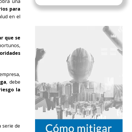
 cobra una
rios para
lud en el
ar que se
portunos,
oridades
 empresa,
nga
, debe
riesgo la
 serie de