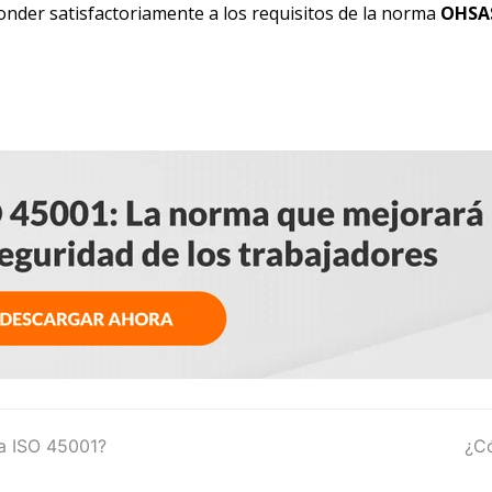
nder satisfactoriamente a los requisitos de la norma
OHSA
la ISO 45001?
nex
¿Có
pos