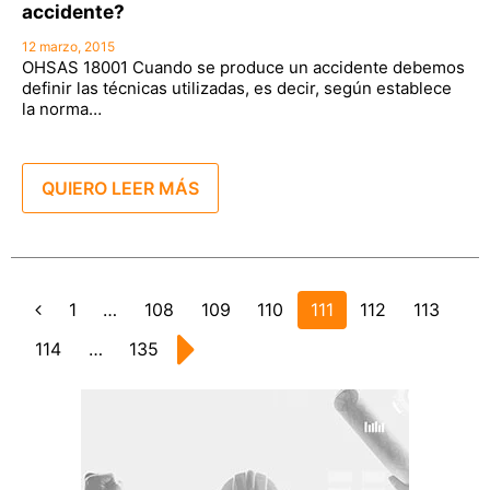
accidente?
12 marzo, 2015
OHSAS 18001 Cuando se produce un accidente debemos
definir las técnicas utilizadas, es decir, según establece
la norma…
QUIERO LEER MÁS
Page
1
…
Page
108
Page
109
Page
110
Page
111
Page
112
Page
113
Anterior
Page
114
…
Page
135
Siguiente