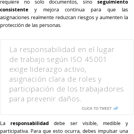
requiere no solo documentos, sino
seguimiento
consistente
y mejora continua para que las
asignaciones realmente reduzcan riesgos y aumenten la
protección de las personas.
La responsabilidad en el lugar
de trabajo según ISO 45001
exige liderazgo activo,
asignación clara de roles y
participación de los trabajadores
para prevenir daños.
CLICK TO TWEET
La
responsabilidad
debe ser visible, medible y
participativa. Para que esto ocurra, debes impulsar una