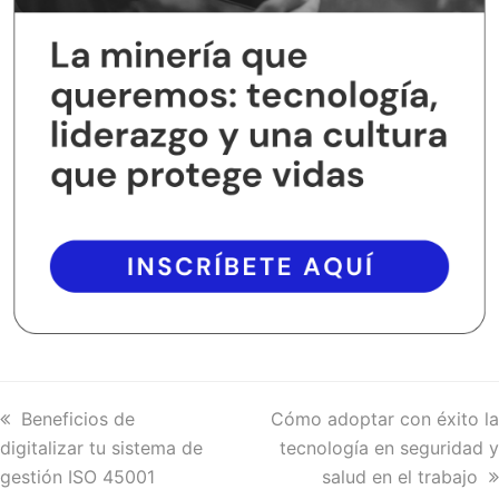
previous
Beneficios de
next
Cómo adoptar con éxito la
digitalizar tu sistema de
post:
post:
tecnología en seguridad y
gestión ISO 45001
salud en el trabajo