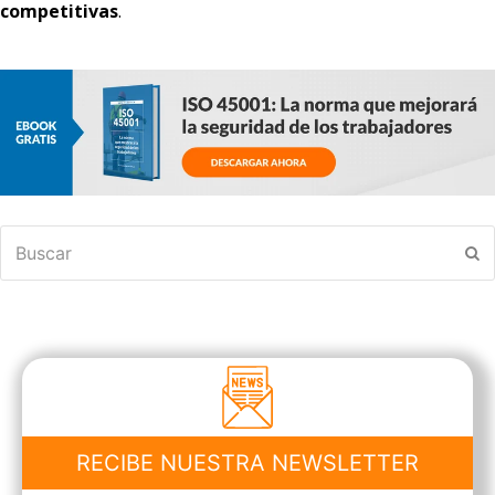
competitivas
.
Buscar
En
RECIBE NUESTRA NEWSLETTER