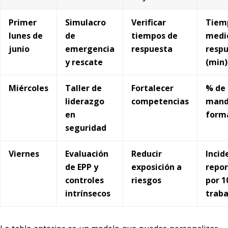
Primer
Simulacro
Verificar
Tiem
lunes de
de
tiempos de
medi
junio
emergencia
respuesta
resp
y rescate
(min)
Miércoles
Taller de
Fortalecer
% de
liderazgo
competencias
mand
en
form
seguridad
Viernes
Evaluación
Reducir
Incid
de EPP y
exposición a
repo
controles
riesgos
por 1
intrínsecos
trab