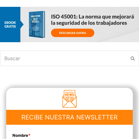
Buscar
En
RECIBE NUESTRA NEWSLETTER
Nombre
*