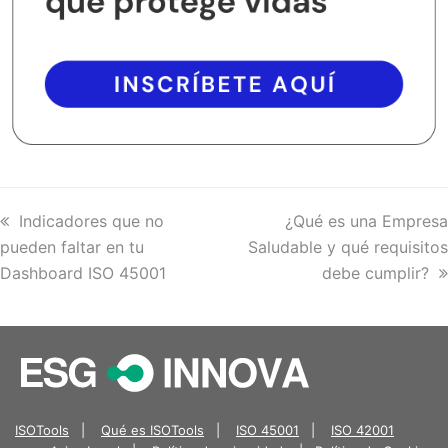
previous
Indicadores que no
next
¿Qué es una Empresa
pueden faltar en tu
post:
Saludable y qué requisitos
post:
Dashboard ISO 45001
debe cumplir?
ISOTools
|
Qué es ISOTools
|
ISO 45001
|
ISO 42001