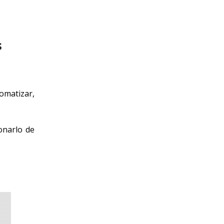
s
omatizar,
onarlo de