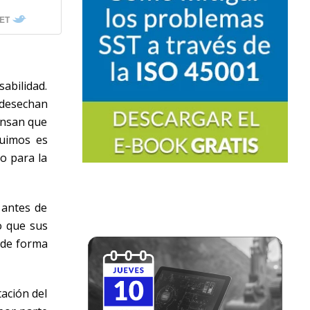
ET
bilidad.
 desechan
iensan que
guimos es
o para la
 antes de
o que sus
 de forma
tación del