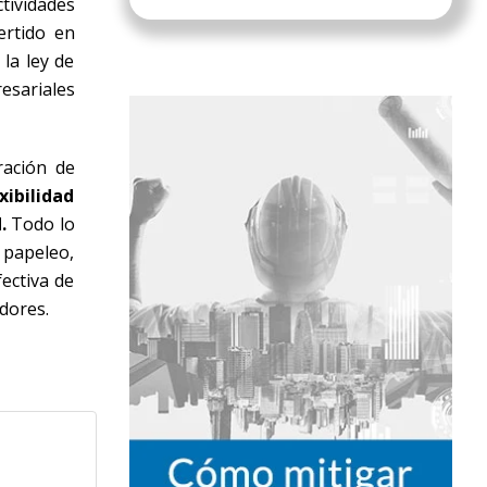
tividades
ertido en
la ley de
esariales
ración de
xibilidad
.
Todo lo
l papeleo,
ectiva de
dores.