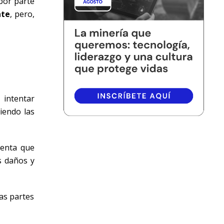
por parte
nte
, pero,
 intentar
iendo las
ienta que
s daños y
as partes