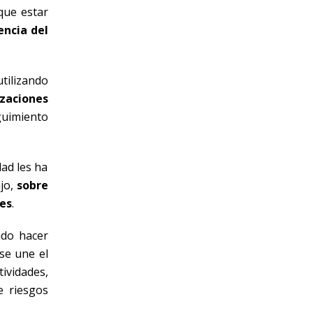
que estar
encia del
tilizando
zaciones
guimiento
ad les ha
ajo,
sobre
les
.
ado hacer
se une el
tividades,
e riesgos