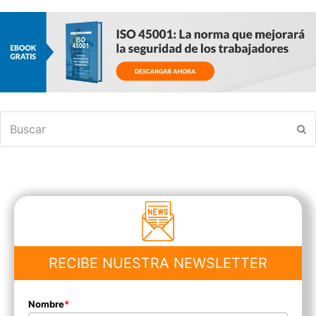
Buscar
En
RECIBE NUESTRA NEWSLETTER
Nombre
*