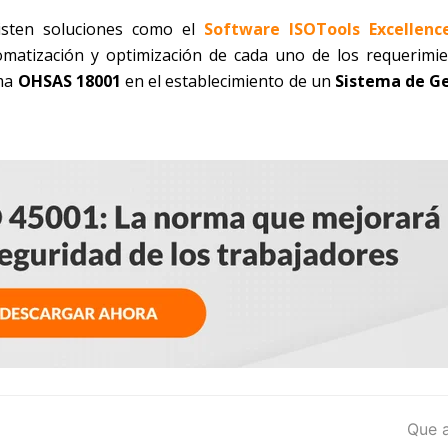
isten soluciones como el
Software ISOTools Excellenc
omatización y optimización de cada uno de los requerimi
rma
OHSAS 18001
en el establecimiento de un
Sistema de Ge
next
Que a