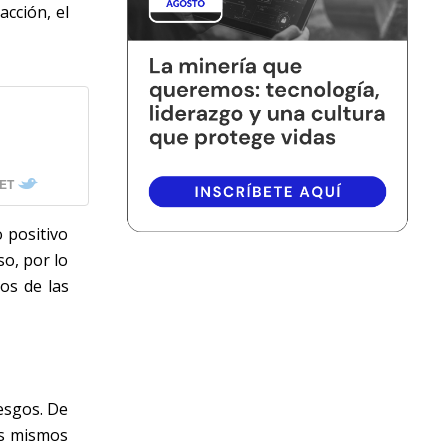
acción, el
ET
 positivo
so, por lo
os de las
esgos. De
os mismos