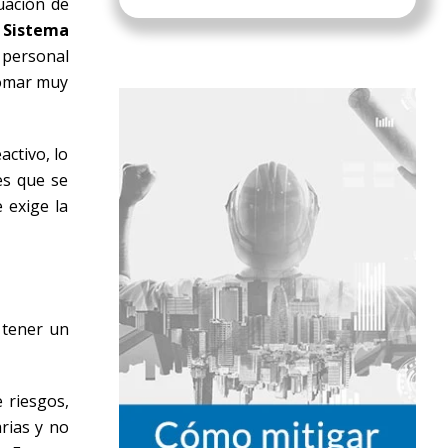
luación de
l
Sistema
 personal
 tomar muy
ctivo, lo
es que se
 exige la
 tener un
 riesgos,
rias y no