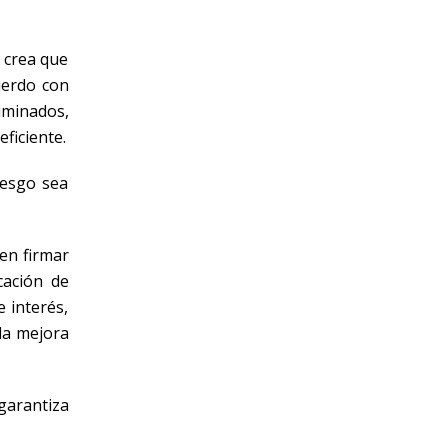
 crea que
cuerdo con
iminados,
ficiente.
iesgo sea
en firmar
cación de
 interés,
 la mejora
garantiza