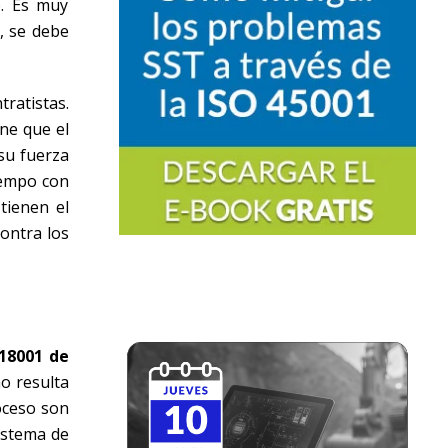
o. Es muy
, se debe
ratistas.
ne que el
su fuerza
iempo con
tienen el
ontra los
18001 de
no resulta
roceso son
sistema de