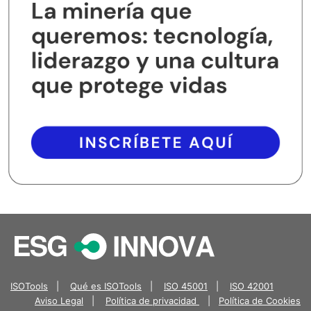
ISOTools
|
Qué es ISOTools
|
ISO 45001
|
ISO 42001
Aviso Legal
|
Política de privacidad
|
Política de Cookies