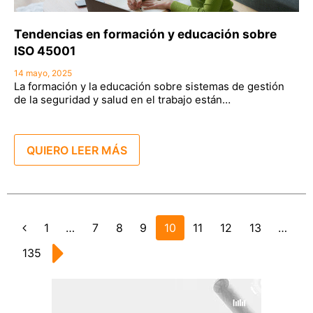
Tendencias en formación y educación sobre
ISO 45001
14 mayo, 2025
La formación y la educación sobre sistemas de gestión
de la seguridad y salud en el trabajo están…
QUIERO LEER MÁS
Page
1
…
Page
7
Page
8
Page
9
Page
10
Page
11
Page
12
Page
13
…
Anterior
Page
135
Siguiente