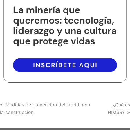
previous
Medidas de prevención del suicidio en
next
¿Qué es
la construcción
post:
HIMSS?
post: