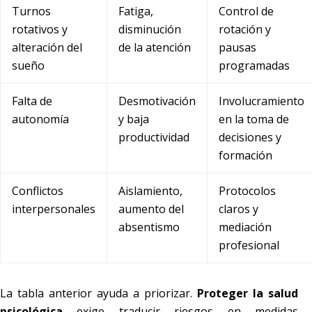
Turnos
Fatiga,
Control de
rotativos y
disminución
rotación y
alteración del
de la atención
pausas
sueño
programadas
Falta de
Desmotivación
Involucramiento
autonomía
y baja
en la toma de
productividad
decisiones y
formación
Conflictos
Aislamiento,
Protocolos
interpersonales
aumento del
claros y
absentismo
mediación
profesional
La tabla anterior ayuda a priorizar.
Proteger la salud
psicológica
exige traducir riesgos en medidas