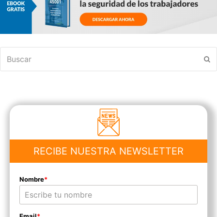
Buscar
En
RECIBE NUESTRA NEWSLETTER
Nombre
*
Email
*