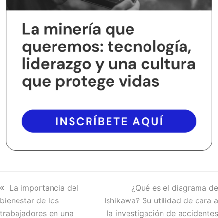
previous
La importancia del
next
¿Qué es el diagrama de
bienestar de los
post:
Ishikawa? Su utilidad de cara a
post:
trabajadores en una
la investigación de accidentes