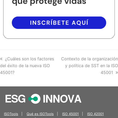
previous
¿Cuáles son los factores
next
Contexto de la organización
del éxito de la nueva ISO
post:
post:
y política de SST en la ISO
45001?
45001
ISOTools
|
Qué es ISOTools
|
ISO 45001
|
ISO 42001