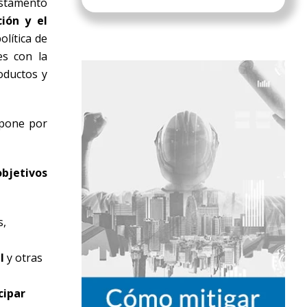
estamento
ción y el
olítica de
es con la
oductos y
xpone por
objetivos
s,
l
y otras
cipar