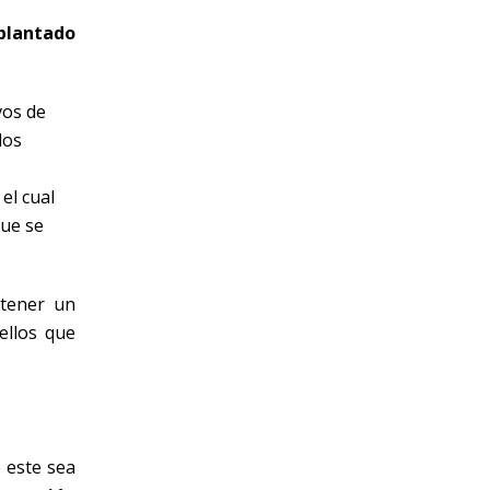
plantado
vos de
los
el cual
que se
ntener un
llos que
e este sea