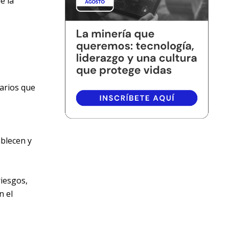
e la
arios que
ablecen y
riesgos,
n el