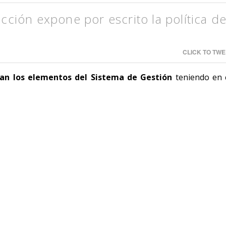
cción expone por escrito la política d
CLICK TO TWE
an los elementos del Sistema de Gestión
teniendo en 