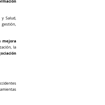
ormación
 y Salud,
 gestión,
la
mejora
ación, la
gociación
ccidentes
ramientas