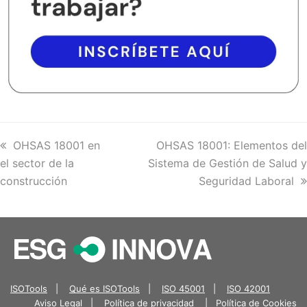
previous
OHSAS 18001 en
next
OHSAS 18001: Elementos del
el sector de la
post:
Sistema de Gestión de Salud y
post:
construcción
Seguridad Laboral
ISOTools
|
Qué es ISOTools
|
ISO 45001
|
ISO 42001
Aviso Legal
|
Política de privacidad
|
Política de Cookies