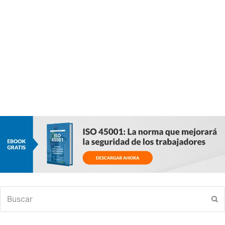
Buscar
En