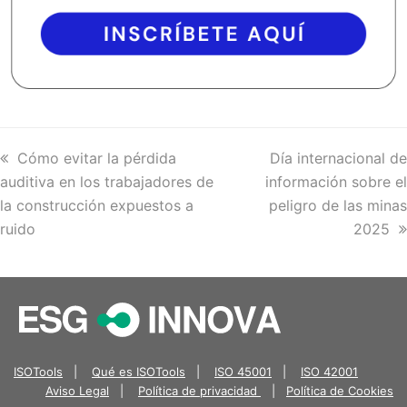
previous
Cómo evitar la pérdida
next
Día internacional de
auditiva en los trabajadores de
post:
información sobre el
post:
la construcción expuestos a
peligro de las minas
ruido
2025
ISOTools
|
Qué es ISOTools
|
ISO 45001
|
ISO 42001
Aviso Legal
|
Política de privacidad
|
Política de Cookies